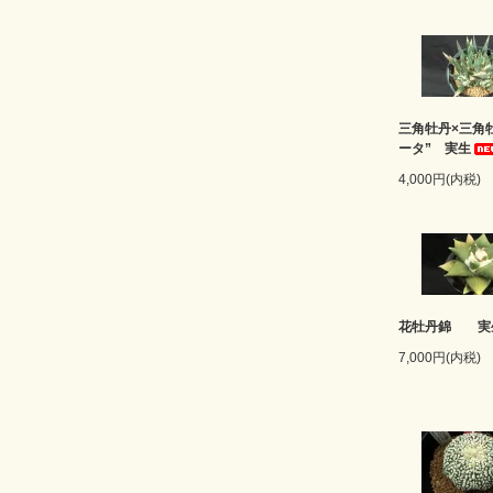
三角牡丹×三角
ータ” 実生
4,000円(内税)
花牡丹錦 実
7,000円(内税)