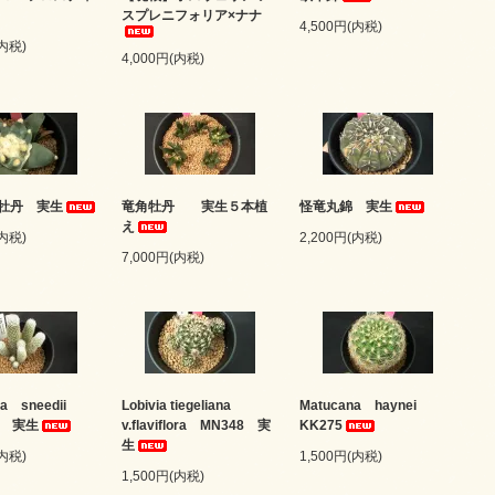
スプレニフォリア×ナナ
4,500円(内税)
(内税)
4,000円(内税)
牡丹 実生
竜角牡丹 実生５本植
怪竜丸錦 実生
え
(内税)
2,200円(内税)
7,000円(内税)
ia sneedii
Lobivia tiegeliana
Matucana haynei
0 実生
v.flaviflora MN348 実
KK275
生
(内税)
1,500円(内税)
1,500円(内税)