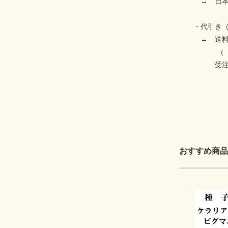
→ 日本郵便
・代引き（コ
→ 送料(11
（ 配送方法
受注のご連絡
おすすめ商品