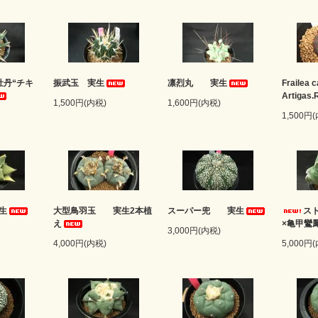
牡丹“チキ
振武玉 実生
凛烈丸 実生
Frailea 
Artiga
1,500円(内税)
1,600円(内税)
1,500円
生
大型鳥羽玉 実生2本植
スーパー兜 実生
ス
え
×亀甲
3,000円(内税)
4,000円(内税)
5,000円