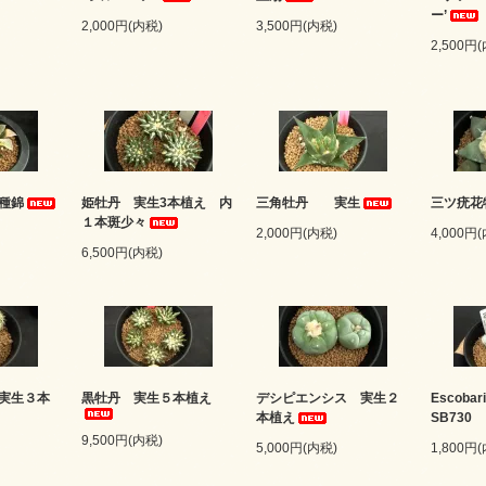
ー’
2,000円(内税)
3,500円(内税)
2,500円
種錦
姫牡丹 実生3本植え 内
三角牡丹 実生
三ツ疣花
１本斑少々
2,000円(内税)
4,000円
6,500円(内税)
実生３本
黒牡丹 実生５本植え
デシピエンシス 実生２
Escobar
本植え
SB73
9,500円(内税)
5,000円(内税)
1,800円