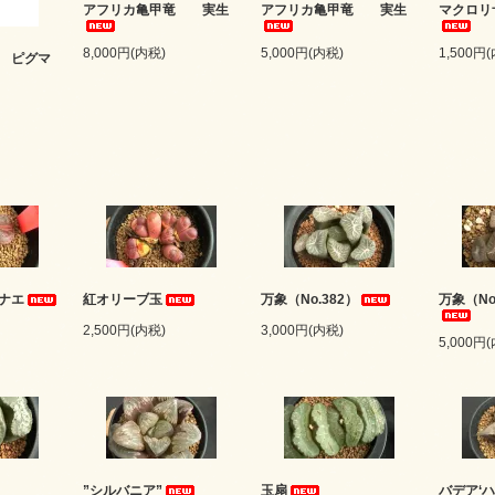
アフリカ亀甲竜 実生
アフリカ亀甲竜 実生
マクロ
8,000円(内税)
5,000円(内税)
1,500円
 ピグマ
ナエ
紅オリーブ玉
万象（No.382）
万象（No
2,500円(内税)
3,000円(内税)
5,000円
”シルバニア”
玉扇
バデア‘