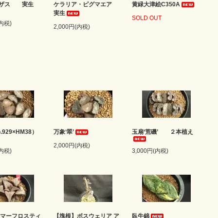
リザス 実生
ケラリア・ピグマエア
黄緑大津絵C350A
実生
SOLD OUT
(内税)
2,000円(内税)
.929×HM38）
万象‘翠’
玉扇‘荒磯’ ２本植え
2,000円(内税)
(内税)
3,000円(内税)
ハマーフロスティ
【塊根】ボスウェリア ア
臥牛錦