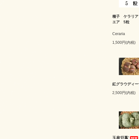
種子 ケラリア
エア 5粒
Ceraria
1,500円(内税)
紅グラウディー
2,500円(内税)
玉扇‘巨鳳’