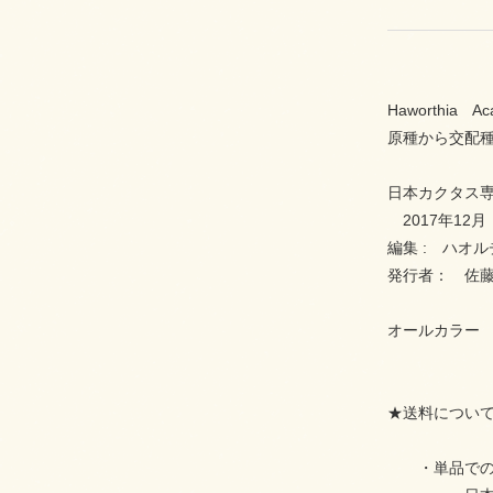
Haworthia Ac
原種から交配
日本カクタス
2017年12
編集 : ハオルチ
発行者： 佐藤 
オールカラー 
★送料につい
・単品でのご