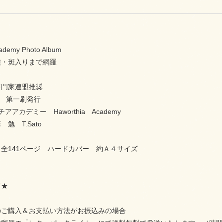
ademy Photo Album
種・斑入りまで網羅
専門家連盟推奨
月 第一刷発行
アアカデミー Haworthia Academy
勉 T.Sato
全141ページ ハードカバー 約Ａ４サイズ
て★
購入＆お支払い方法がお振込みの場合