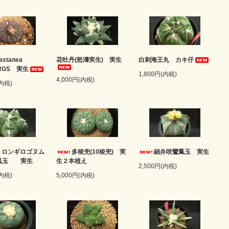
castanea
花牡丹(怒濤実生) 実生
白刺海王丸 カキ仔
s.RGS 実生
1,800円(内税)
4,000円(内税)
(内税)
トロンギロゴヌム
多稜兜(10稜兜) 実
細弁咲鸞鳳玉 実生
鸞鳳玉 実生
生２本植え
2,500円(内税)
(内税)
5,000円(内税)