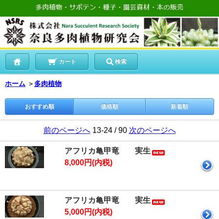
カート
検索
ホーム
＞
多肉植物
おすすめ順
価格順
新着順
前のページへ
13-24 / 90
次のページへ
アフリカ亀甲竜 実生
8,000円(内税)
アフリカ亀甲竜 実生
5,000円(内税)